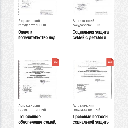
Астраханский
Астраханский
государственный
государственный
университет
университет
Опека и
Социальная защита
попечительство над
семей с детьми и
детьми: семейно-...
граждан...
Астраханский
Астраханский
государственный
государственный
университет
университет
Пенсионное
Правовые вопросы
обеспечение семей,
социальной защиты
потерявших
ветеранов