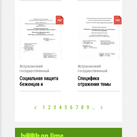
кормильца
Астраханский
Астраханский
государственный
государственный
университет
университет
Социальная защита
Специфика
беженцев и
отражения темы
переселенцев
спорта на
современном...
1
2
3
4
5
6
7
8
9
…