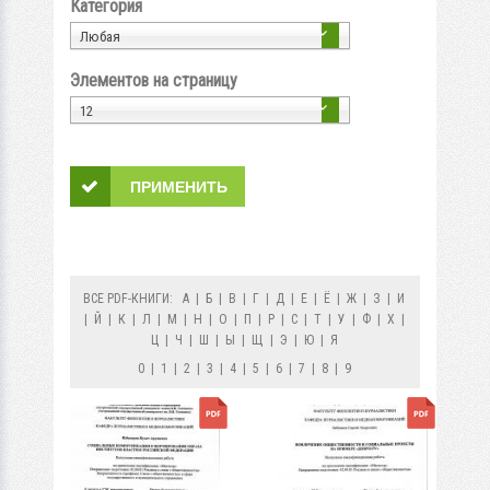
Категория
Любая
Элементов на страницу
12
ВСЕ PDF-КНИГИ:
А
|
Б
|
В
|
Г
|
Д
|
Е
|
Ё
|
Ж
|
З
|
И
|
Й
|
К
|
Л
|
М
|
Н
|
О
|
П
|
Р
|
С
|
Т
|
У
|
Ф
|
Х
|
Ц
|
Ч
|
Ш
|
Ы
|
Щ
|
Э
|
Ю
|
Я
0
|
1
|
2
|
3
|
4
|
5
|
6
|
7
|
8
|
9