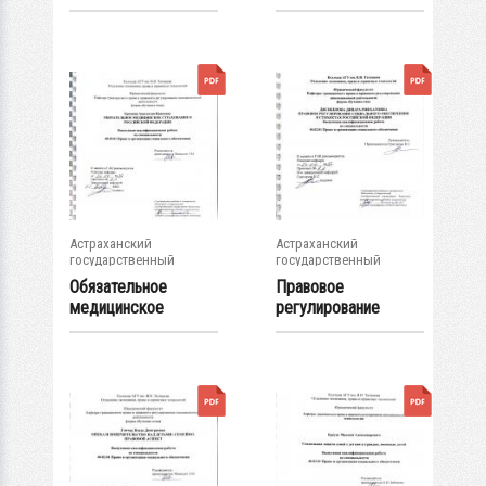
учреждений
в современном...
культуры и...
Астраханский
Астраханский
государственный
государственный
университет
университет
Обязательное
Правовое
медицинское
регулирование
страхование в...
социального
обеспечения в...