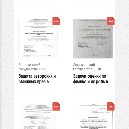
губернии в начале...
представительных...
Астраханский
Астраханский
государственный
государственный
университет
университет
Защита авторских и
Задачи-оценки по
смежных прав в
физике и их роль в
гражданском...
формировании...