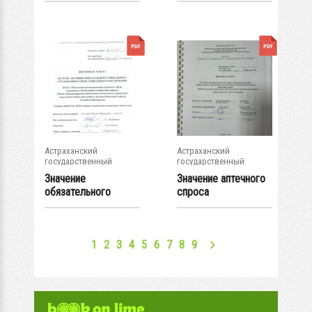
Астраханский
Астраханский
государственный
государственный
университет
университет
Значение
Значение аптечного
обязательного
спроса
социального
нейропротекторных..
страхования в...
.
1
2
3
4
5
6
7
8
9