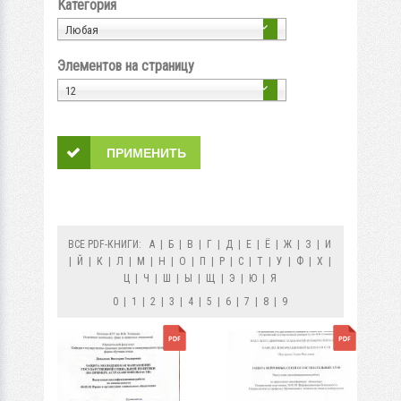
Категория
Любая
Элементов на страницу
12
ВСЕ PDF-КНИГИ:
А
|
Б
|
В
|
Г
|
Д
|
Е
|
Ё
|
Ж
|
З
|
И
|
Й
|
К
|
Л
|
М
|
Н
|
О
|
П
|
Р
|
С
|
Т
|
У
|
Ф
|
Х
|
Ц
|
Ч
|
Ш
|
Ы
|
Щ
|
Э
|
Ю
|
Я
0
|
1
|
2
|
3
|
4
|
5
|
6
|
7
|
8
|
9