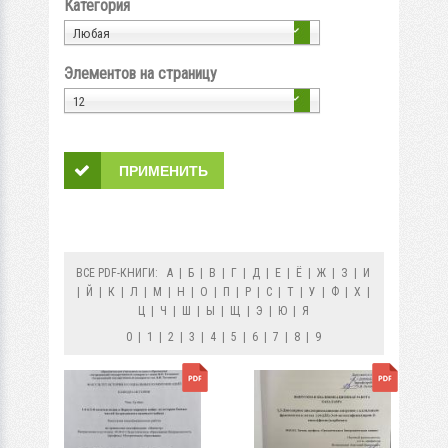
Категория
Любая
Элементов на страницу
12
ВСЕ PDF-КНИГИ:
А
|
Б
|
В
|
Г
|
Д
|
Е
|
Ё
|
Ж
|
З
|
И
|
Й
|
К
|
Л
|
М
|
Н
|
О
|
П
|
Р
|
С
|
Т
|
У
|
Ф
|
Х
|
Ц
|
Ч
|
Ш
|
Ы
|
Щ
|
Э
|
Ю
|
Я
0
|
1
|
2
|
3
|
4
|
5
|
6
|
7
|
8
|
9