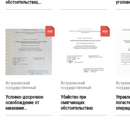
обстоятельствах,...
уголовн
Астраханский
Астраханский
Астраха
государственный
государственный
государ
университет
университет
универс
Условно-досрочное
Убийство при
Управл
освобождение от
смягчающих
логист
наказания:...
обстоятельствах
операц
доставк