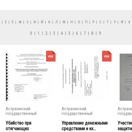
Д
|
Е
|
Ё
|
Ж
|
З
|
И
|
Й
|
К
|
Л
|
М
|
Н
|
О
|
П
|
Р
|
С
|
Т
|
У
|
Ф
|
Х
0
|
1
|
2
|
3
|
4
|
5
|
6
|
7
|
8
|
9
Астраханский
Астраханский
Астраха
государственный
государственный
государ
университет
университет
универс
Убийство при
Управление денежными
Участи
отягчающих
средствами и их...
защитн