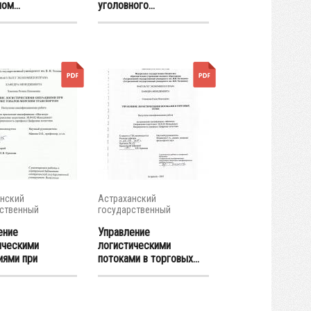
ом...
уголовного...
нский
Астраханский
ственный
государственный
итет
университет
ение
Управление
ическими
логистическими
иями при
потоками в торговых...
е...