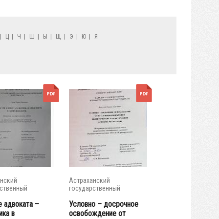
|
Ц
|
Ч
|
Ш
|
Ы
|
Щ
|
Э
|
Ю
|
Я
нский
Астраханский
ственный
государственный
итет
университет
е адвоката –
Условно – досрочное
ика в
освобождение от