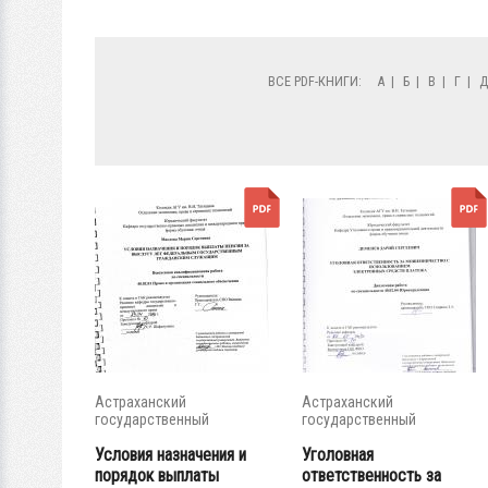
ВСЕ PDF-КНИГИ:
А
|
Б
|
В
|
Г
|
Астраханский
Астраханский
государственный
государственный
университет
университет
Условия назначения и
Уголовная
порядок выплаты
ответственность за