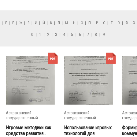
Д
|
Е
|
Ё
|
Ж
|
З
|
И
|
Й
|
К
|
Л
|
М
|
Н
|
О
|
П
|
Р
|
С
|
Т
|
У
|
Ф
|
Х
0
|
1
|
2
|
3
|
4
|
5
|
6
|
7
|
8
|
9
Астраханский
Астраханский
Астраха
государственный
государственный
государ
университет
университет
универс
Игровые методики как
Использование игровых
Формир
средства развития...
технологий для
коммун