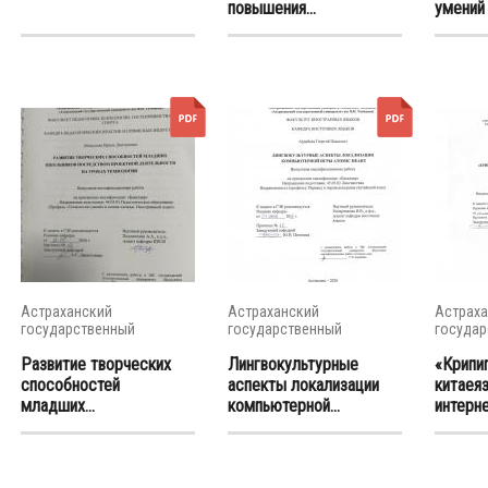
повышения...
умений 
Астраханский
Астраханский
Астраха
государственный
государственный
государ
университет
университет
универс
Развитие творческих
Лингвокультурные
«Крипи
способностей
аспекты локализации
китаея
младших...
компьютерной...
интернет