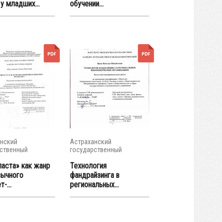
у младших...
обучении...
нский
Астраханский
ственный
государственный
итет
университет
паста» как жанр
Технология
зычного
фандрайзинга в
-...
региональных...