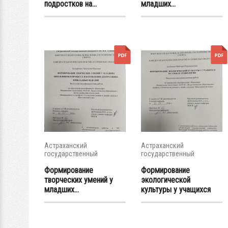
подростков на...
младших...
Астраханский
Астраханский
государственный
государственный
университет
университет
Формирование
Формирование
творческих умений у
экологической
младших...
культуры у учащихся
на...