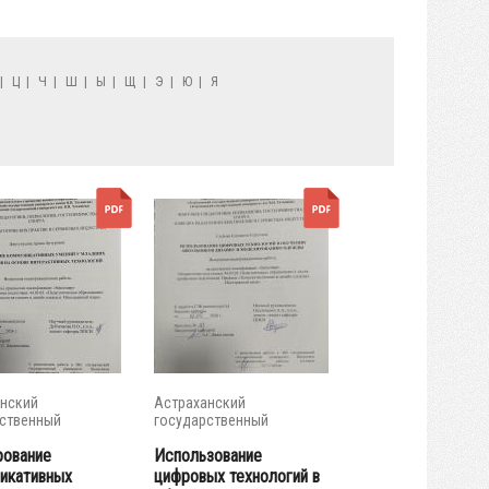
|
Ц
|
Ч
|
Ш
|
Ы
|
Щ
|
Э
|
Ю
|
Я
нский
Астраханский
ственный
государственный
итет
университет
ование
Использование
икативных
цифровых технологий в