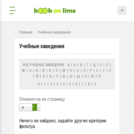
Главная
Учебные заведения
Учебные заведения
ВСЕ УЧЕБНЫЕ ЗАВИДЕНИЯ:
А
|
Б
|
В
|
Г
|
Д
|
Е
|
Ё
|
Ж
|
З
|
И
|
Й
|
К
|
Л
|
М
|
Н
|
О
|
П
|
Р
|
С
|
Т
|
У
|
Ф
|
Х
|
Ц
|
Ч
|
Ш
|
Ы
|
Щ
|
Э
|
Ю
|
Я
0
|
1
|
2
|
3
|
4
|
5
|
6
|
7
|
8
|
9
Элементов на страницу
8
Ничего не найдено, задайте другие критерии
фильтра.