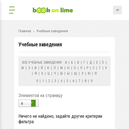
Главная
Учебные заведения
Учебные заведения
ВСЕ УЧЕБНЫЕ ЗАВИДЕНИЯ:
А
|
Б
|
В
|
Г
|
Д
|
Е
|
Ё
|
Ж
|
З
|
И
|
Й
|
К
|
Л
|
М
|
Н
|
О
|
П
|
Р
|
С
|
Т
|
У
|
Ф
|
Х
|
Ц
|
Ч
|
Ш
|
Ы
|
Щ
|
Э
|
Ю
|
Я
0
|
1
|
2
|
3
|
4
|
5
|
6
|
7
|
8
|
9
Элементов на страницу
8
Ничего не найдено, задайте другие критерии
фильтра.