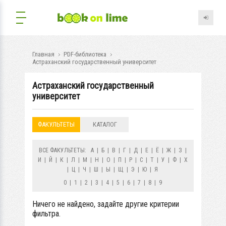
Главная
PDF-библиотека
Астраханский государственный университет
Астраханский государственный
университет
ФАКУЛЬТЕТЫ
КАТАЛОГ
ВСЕ ФАКУЛЬТЕТЫ:
А
|
Б
|
В
|
Г
|
Д
|
Е
|
Ё
|
Ж
|
З
|
И
|
Й
|
К
|
Л
|
М
|
Н
|
О
|
П
|
Р
|
С
|
Т
|
У
|
Ф
|
Х
|
Ц
|
Ч
|
Ш
|
Ы
|
Щ
|
Э
|
Ю
|
Я
0
|
1
|
2
|
3
|
4
|
5
|
6
|
7
|
8
|
9
Ничего не найдено, задайте другие критерии
фильтра.