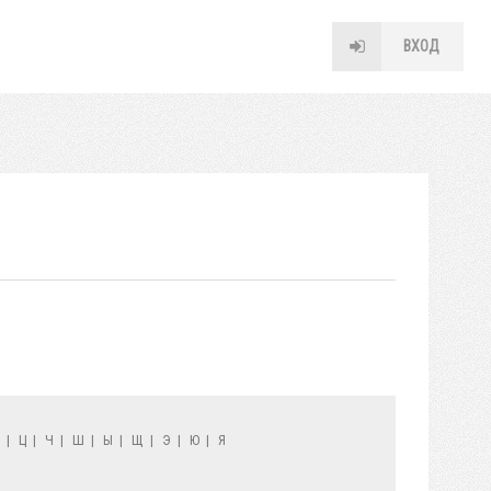
ВХОД
Х
|
Ц
|
Ч
|
Ш
|
Ы
|
Щ
|
Э
|
Ю
|
Я