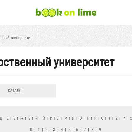
енный университет
рственный университет
КАТАЛОГ
Д
|
Е
|
Ё
|
Ж
|
З
|
И
|
Й
|
К
|
Л
|
М
|
Н
|
О
|
П
|
Р
|
С
|
Т
|
У
|
Ф
|
0
|
1
|
2
|
3
|
4
|
5
|
6
|
7
|
8
|
9