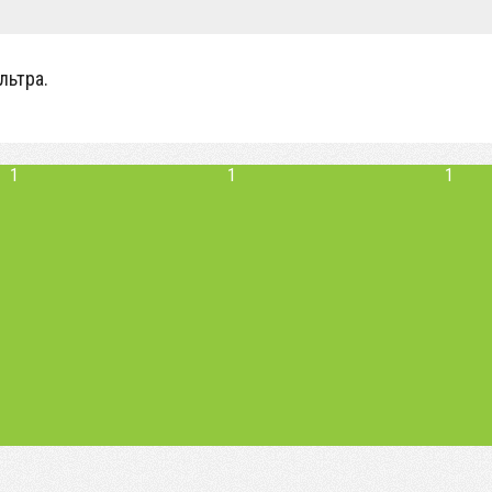
льтра.
1
1
1