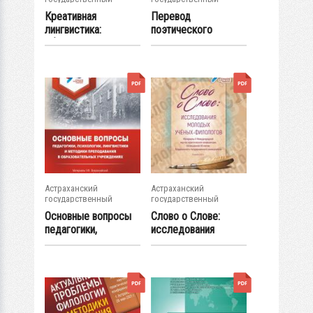
университет
университет
Креативная
Перевод
лингвистика:
поэтического
сборник научных
наследия Ивана
статей....
Бунина на...
Астраханский
Астраханский
государственный
государственный
университет
университет
Основные вопросы
Слово о Слове:
педагогики,
исследования
психологии,...
молодых ученых-...