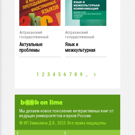
Астраханский
Астраханский
государственный
государственный
университет
университет
Актуальные
Язык и
проблемы
межкультурная
филологии и
коммуникация:
методики...
сборник статей...
1
2
3
4
5
6
7
8
9
…
Мы делаем новое поколение интерактивных книг от
ведущих университетов и вузов России.
© ИП Замылина Д.В., 2023. Все права защищены.
1
1