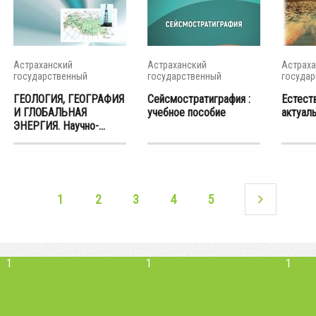
Астраханский
Астраханский
Астраха
государственный
государственный
государ
университет
университет
универс
ГЕОЛОГИЯ, ГЕОГРАФИЯ
Сейсмостратиграфия :
Естест
И ГЛОБАЛЬНАЯ
учебное пособие
актуаль
ЭНЕРГИЯ. Научно-...
1
2
3
4
5
1
1
1