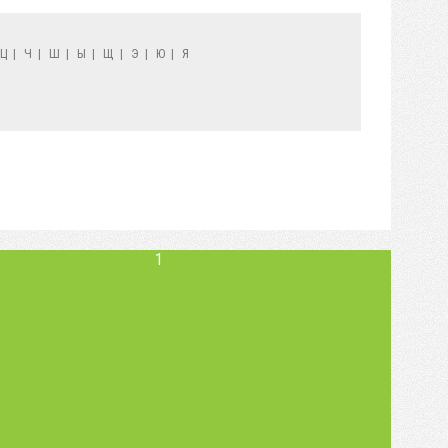
Ц
|
Ч
|
Ш
|
Ы
|
Щ
|
Э
|
Ю
|
Я
1