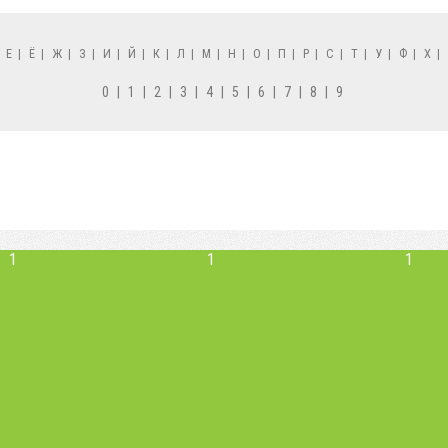
|
Е
|
Ё
|
Ж
|
З
|
И
|
Й
|
К
|
Л
|
М
|
Н
|
О
|
П
|
Р
|
С
|
Т
|
У
|
Ф
|
Х
|
0
|
1
|
2
|
3
|
4
|
5
|
6
|
7
|
8
|
9
1
1
1