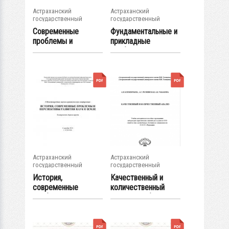
Астраханский
Астраханский
государственный
государственный
университет
университет
Современные
Фундаментальные и
проблемы и
прикладные
приоритетные
проблемы
направления...
получения...
Астраханский
Астраханский
государственный
государственный
университет
университет
История,
Качественный и
современные
количественный
проблемы и
анализ: учебно-...
перспективы...