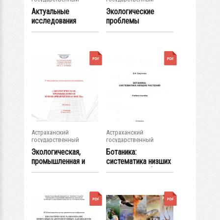
университет
университет
Актуальные
Экологические
исследования
проблемы
висцеральных
природных и...
систем в...
Астраханский
Астраханский
государственный
государственный
университет
университет
Экологическая,
Ботаника:
промышленная и
систематика низших
пожарная...
растений: учебное...