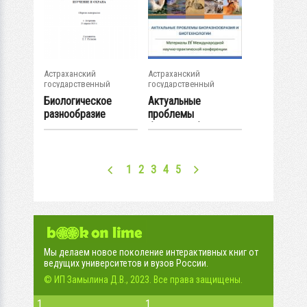
Астраханский
Астраханский
государственный
государственный
университет
университет
Биологическое
Актуальные
разнообразие
проблемы
природных и...
биоразнообразия и...
1
2
3
4
5
Мы делаем новое поколение интерактивных книг от
ведущих университетов и вузов России.
© ИП Замылина Д.В., 2023. Все права защищены.
1
1