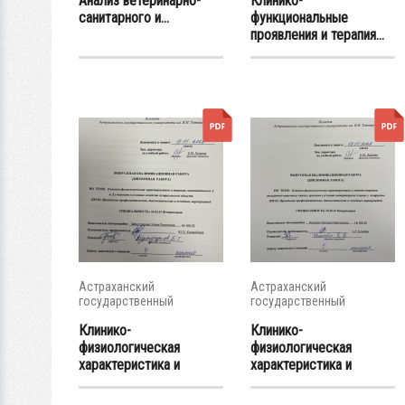
Анализ ветеринарно-
Клинико-
санитарного и...
функциональные
проявления и терапия...
Астраханский
Астраханский
государственный
государственный
университет
университет
Клинико-
Клинико-
физиологическая
физиологическая
характеристика и
характеристика и
терапия...
методы...