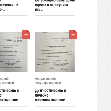
о-
Ветеринарно-санитарная
стические и
оценка и экспертиза
-...
яиц...
нский
Астраханский
ственный
государственный
итет
университет
стические и
Диагностические и
о-
лечебно-
ктические...
профилактические...