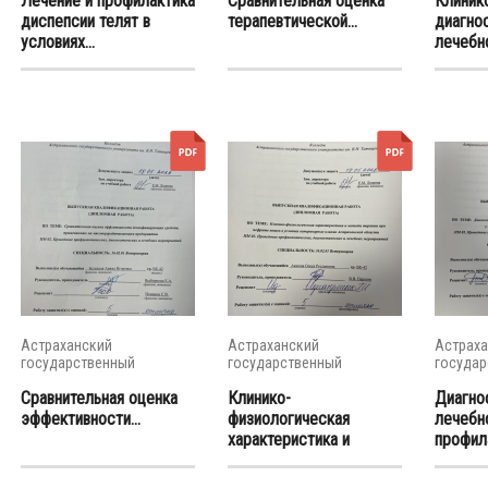
Лечение и профилактика
Сравнительная оценка
Клиник
диспепсии телят в
терапевтической...
диагно
условиях...
лечебно
Астраханский
Астраханский
Астраха
государственный
государственный
государ
университет
университет
универс
Сравнительная оценка
Клинико-
Диагно
эффективности...
физиологическая
лечебн
характеристика и
профила
методы...