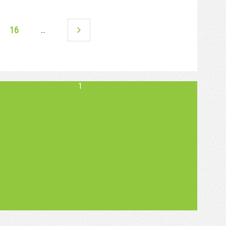
16
…
1