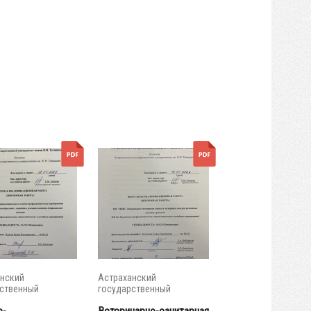
нский
Астраханский
ственный
государственный
итет
университет